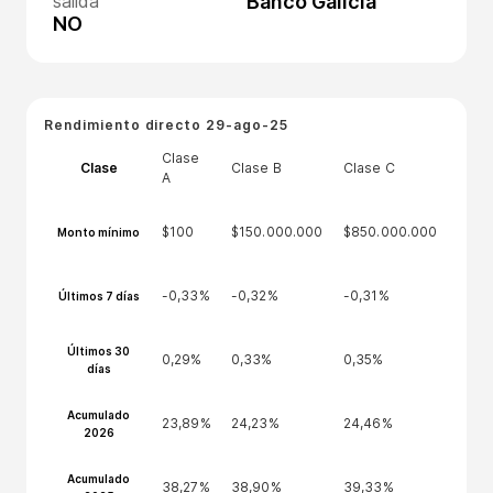
salida
Banco Galicia
NO
Rendimiento directo
29-ago-25
Clase
Clase
Clase B
Clase C
A
$100
$150.000.000
$850.000.000
Monto mínimo
-0,33%
-0,32%
-0,31%
Últimos 7 días
Últimos 30
0,29%
0,33%
0,35%
días
Acumulado
23,89%
24,23%
24,46%
2026
Acumulado
38,27%
38,90%
39,33%