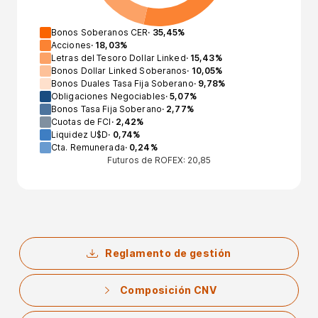
Bonos Soberanos CER
·
35,45
%
Acciones
·
18,03
%
Letras del Tesoro Dollar Linked
·
15,43
%
Bonos Dollar Linked Soberanos
·
10,05
%
Bonos Duales Tasa Fija Soberano
·
9,78
%
Obligaciones Negociables
·
5,07
%
Bonos Tasa Fija Soberano
·
2,77
%
Cuotas de FCI
·
2,42
%
Liquidez U$D
·
0,74
%
Cta. Remunerada
·
0,24
%
Futuros de ROFEX: 20,85
Reglamento de gestión
Composición CNV