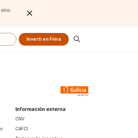
sitio.
Invertí en Fima
Información externa
CNV
or
CAFCI