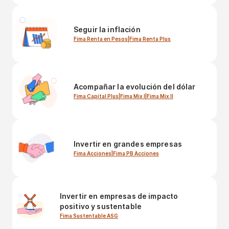
Seguir la inflación
Fima Renta en Pesos
|
Fima Renta Plus
Acompañar la evolución del dólar
Fima Capital Plus
|
Fima Mix I
|
Fima Mix II
Invertir en grandes empresas
Fima Acciones
|
Fima PB Acciones
Invertir en empresas de impacto
positivo y sustentable
Fima Sustentable ASG