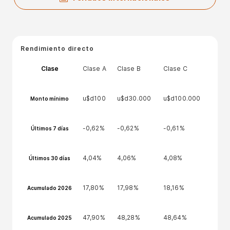
Rendimiento directo
Clase
Clase A
Clase B
Clase C
u$d100
u$d30.000
u$d100.000
Monto mínimo
-0,62%
-0,62%
-0,61%
Últimos 7 días
4,04%
4,06%
4,08%
Últimos 30 días
17,80%
17,98%
18,16%
Acumulado 2026
47,90%
48,28%
48,64%
Acumulado 2025